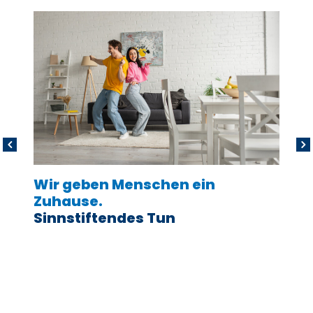
Wir geben Menschen ein
Erst
Zuhause.
Woh
Sinnstiftendes Tun
Öste
Zuku