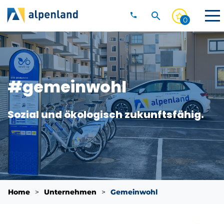
Anrufen
02742/204-
0
0
Gemeinwohl
Suche einblenden
Direkt zum Inhalt
#gemeinwohl
Sozial und ökologisch zukunftsfähig.
Sie befinden sich hier:
Home
Unternehmen
Gemeinwohl