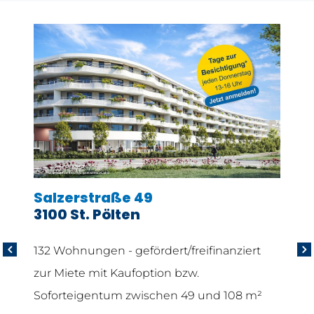
Salzerstraße 49
Stad
3100 St. Pölten
Frie
2700
it
132 Wohnungen - gefördert/freifinanziert
98 ge
zur Miete mit Kaufoption bzw.
und 1
Soforteigentum zwischen 49 und 108 m²
027