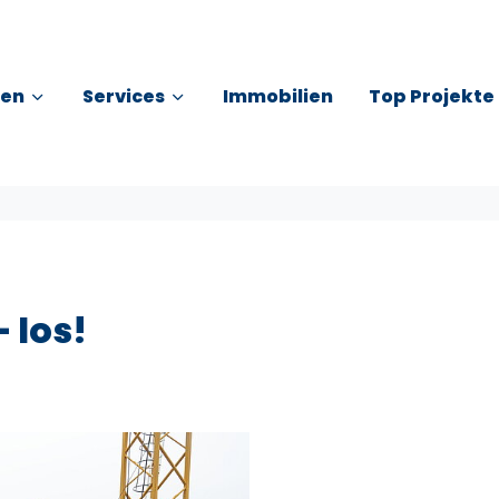
en
Services
Immobilien
Top Projekte
 los!