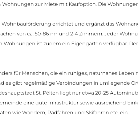
en Wohnungen zur Miete mit Kaufoption. Die Wohnunge
Ö Wohnbauförderung errichtet und ergänzt das Wohnange
hen von ca. 50-86 m² und 2-4 Zimmern. Jeder Wohnung 
elnen Wohnungen ist zudem ein Eigengarten verfügbar. 
onders für Menschen, die ein ruhiges, naturnahes Leben 
und es gibt regelmäßige Verbindungen in umliegende Ort
eshauptstadt St. Pölten liegt nur etwa 20-25 Autominute
tgemeinde eine gute Infrastruktur sowie ausreichend Eink
täten wie Wandern, Radfahren und Skifahren etc. ein.