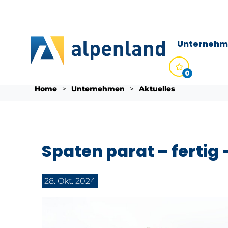
Unternehm
0
Detail
Direkt zum Inhalt
Sie befinden sich hier:
Home
Unternehmen
Aktuelles
Spaten parat – fertig –
28. Okt. 2024